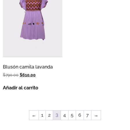
Blusón camila lavanda
$
790.00
$
610.00
Añadir al carrito
←
1
2
3
4
5
6
7
→