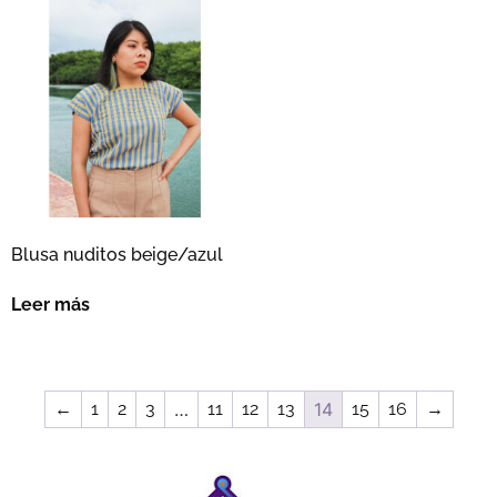
Blusa nuditos beige/azul
Leer más
←
1
2
3
…
11
12
13
14
15
16
→