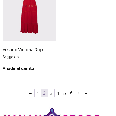
Vestido Victoria Roja
$
1,390.00
Añadir al carrito
←
1
2
3
4
5
6
7
→