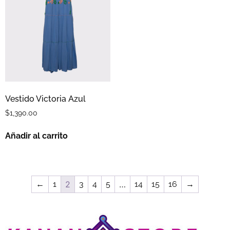
Vestido Victoria Azul
$
1,390.00
Añadir al carrito
←
1
2
3
4
5
…
14
15
16
→