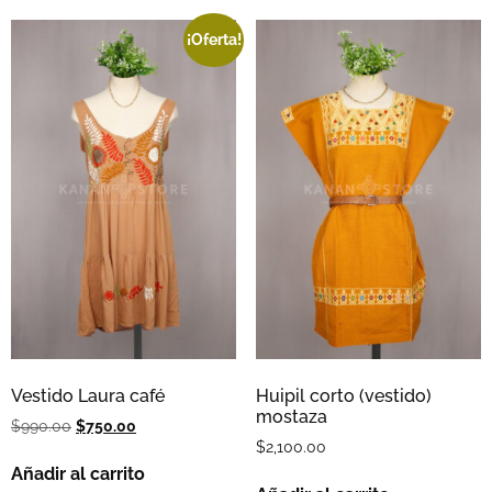
¡Oferta!
Vestido Laura café
Huipil corto (vestido)
mostaza
$
990.00
$
750.00
$
2,100.00
Añadir al carrito